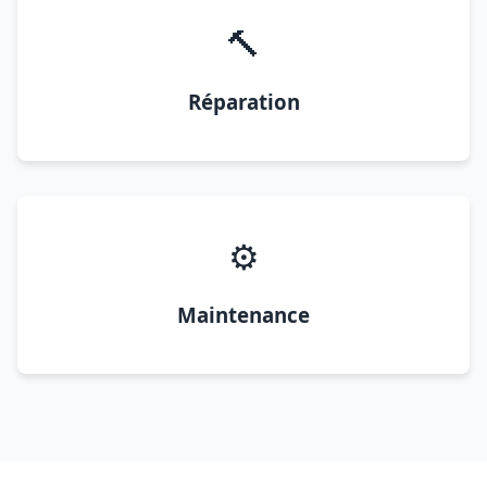
🔨
Réparation
⚙️
Maintenance