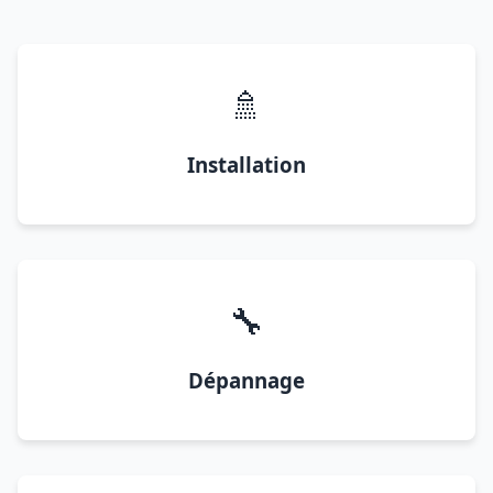
🚿
Installation
🔧
Dépannage