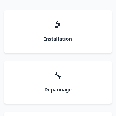
🚿
Installation
🔧
Dépannage