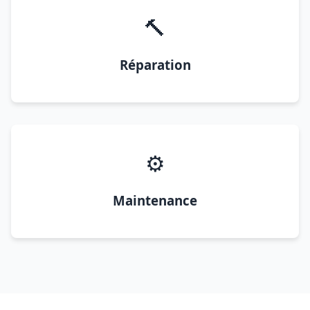
🔨
Réparation
⚙️
Maintenance