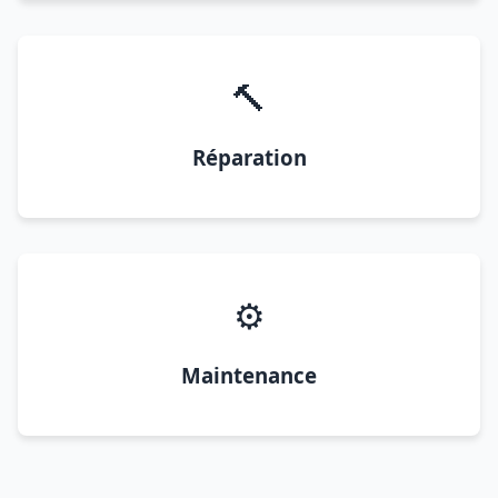
🔨
Réparation
⚙️
Maintenance