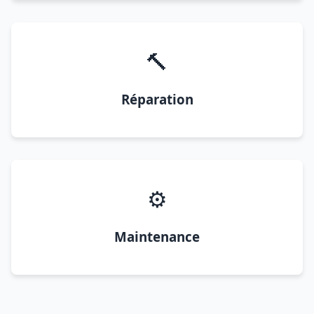
🔨
Réparation
⚙️
Maintenance