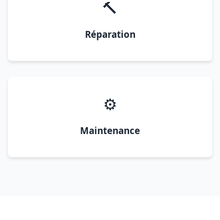
🔨
Réparation
⚙️
Maintenance