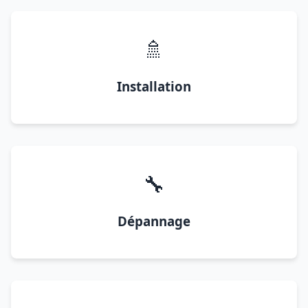
🚿
Installation
🔧
Dépannage