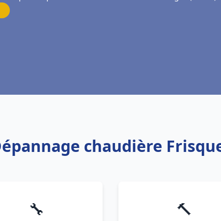
 Dépannage chaudière Frisqu
🔧
🔨