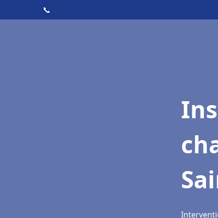
📞
In
cha
Sa
Interventi