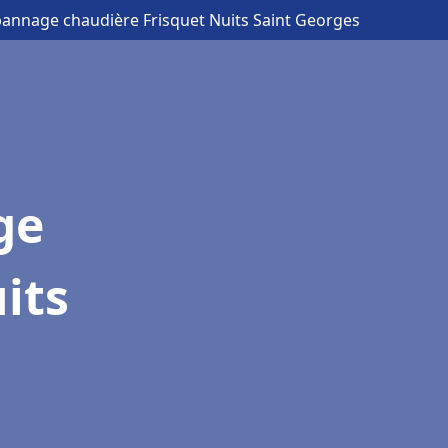
épannage chaudière Frisquet Nuits Saint Georges
ge
its