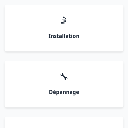
🚿
Installation
🔧
Dépannage