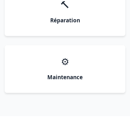
🔨
Réparation
⚙️
Maintenance