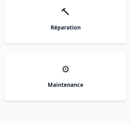
🔨
Réparation
⚙️
Maintenance