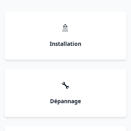
🚿
Installation
🔧
Dépannage