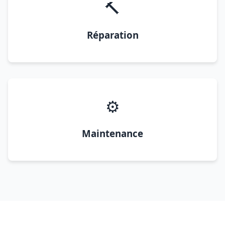
🔨
Réparation
⚙️
Maintenance