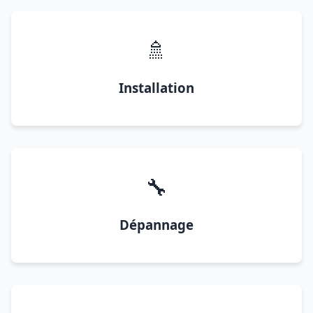
🚿
Installation
🔧
Dépannage