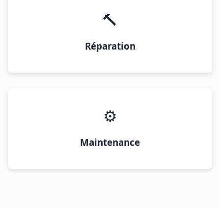
🔨
Réparation
⚙️
Maintenance