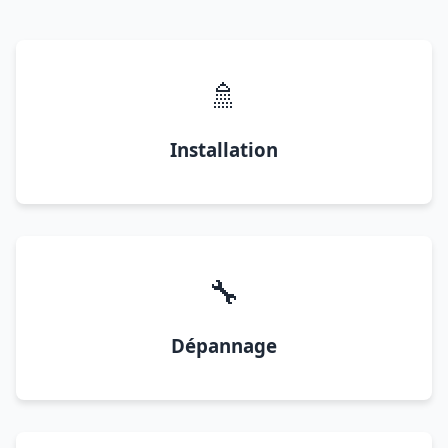
🚿
Installation
🔧
Dépannage