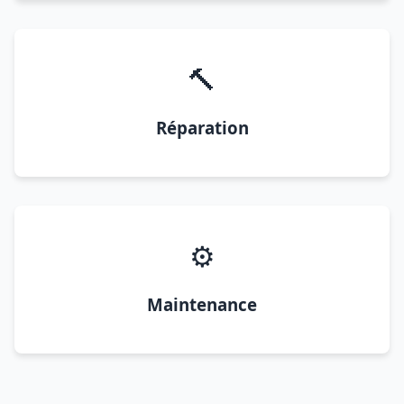
🔨
Réparation
⚙️
Maintenance