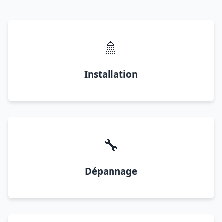
🚿
Installation
🔧
Dépannage