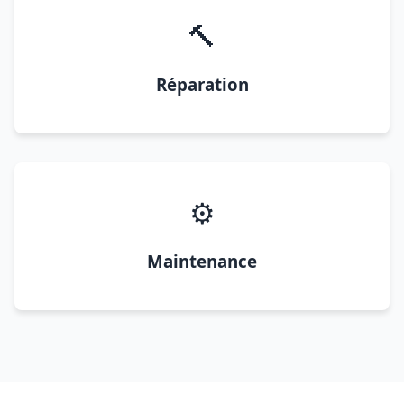
🔨
Réparation
⚙️
Maintenance