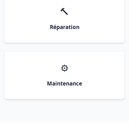
🔨
Réparation
⚙️
Maintenance