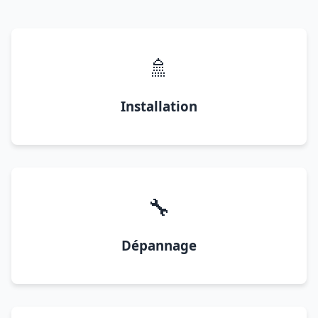
🚿
Installation
🔧
Dépannage