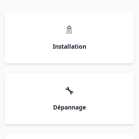
🚿
Installation
🔧
Dépannage