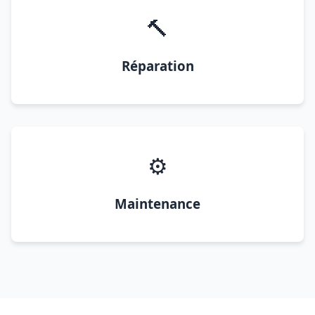
🔨
Réparation
⚙️
Maintenance