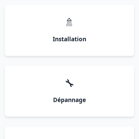
🚿
Installation
🔧
Dépannage