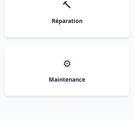
🔨
Réparation
⚙️
Maintenance