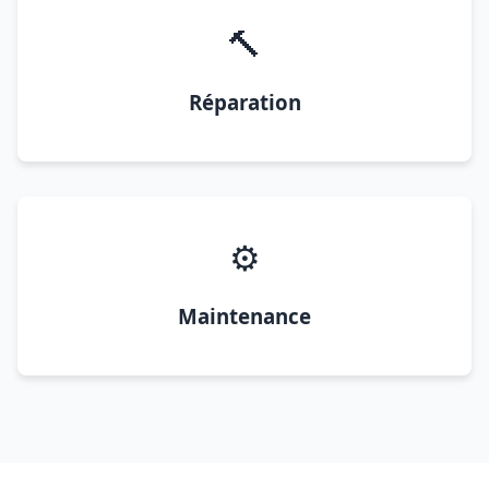
🔨
Réparation
⚙️
Maintenance