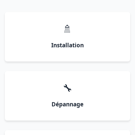
🚿
Installation
🔧
Dépannage