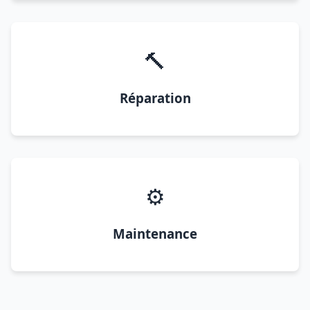
🔨
Réparation
⚙️
Maintenance