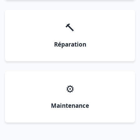
🔨
Réparation
⚙️
Maintenance