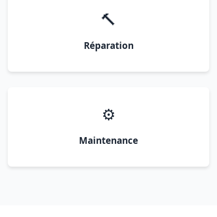
🔨
Réparation
⚙️
Maintenance