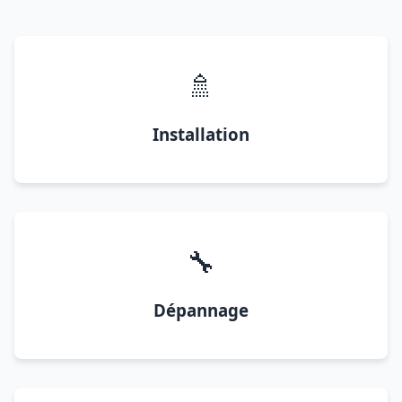
🚿
Installation
🔧
Dépannage