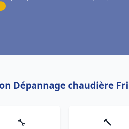
ation Dépannage chaudière Fr
🔧
🔨