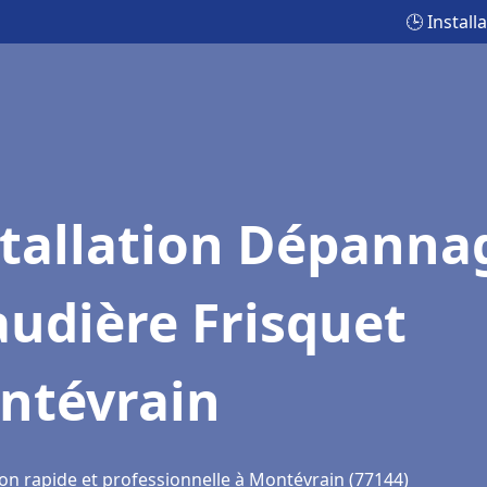
🕒 Instal
stallation Dépanna
udière Frisquet
ntévrain
ion rapide et professionnelle à Montévrain (77144)