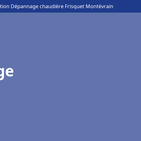
lation Dépannage chaudière Frisquet Montévrain
ge