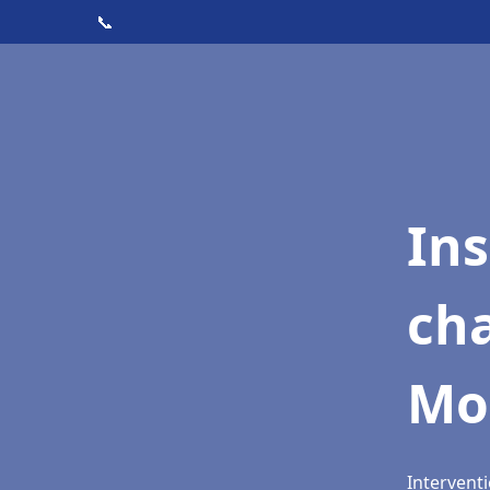
📞
In
cha
Mo
Intervent