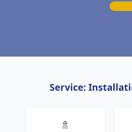
Service: Install
🚿