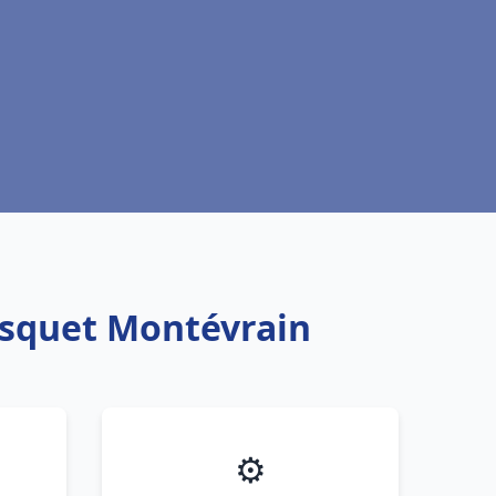
isquet Montévrain
⚙️