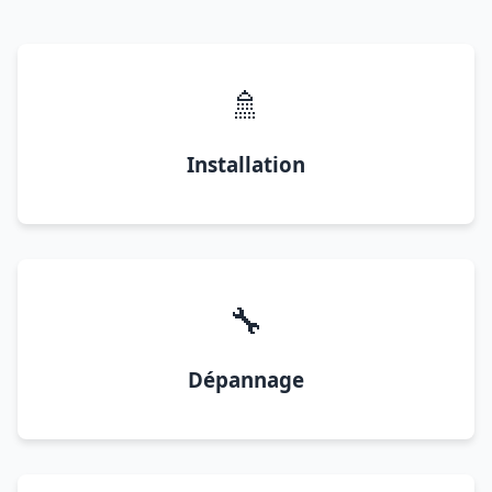
🚿
Installation
🔧
Dépannage