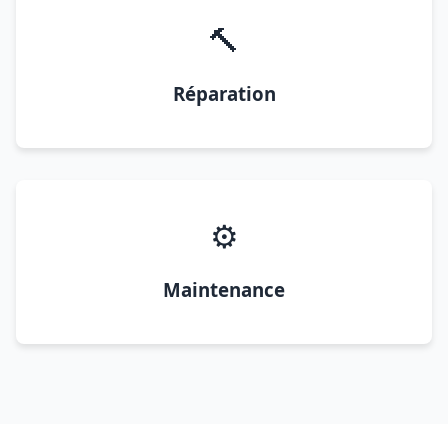
🔨
Réparation
⚙️
Maintenance