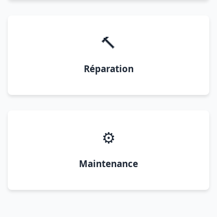
🔨
Réparation
⚙️
Maintenance