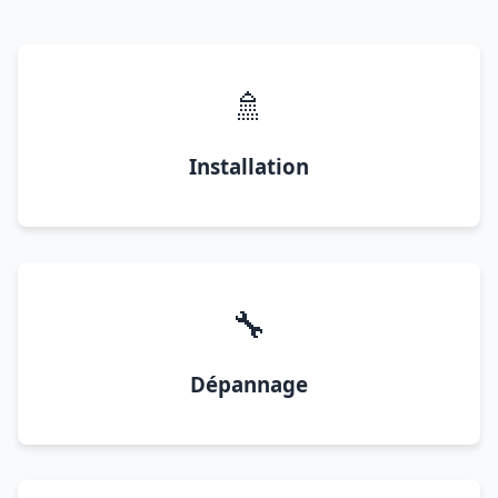
🚿
Installation
🔧
Dépannage