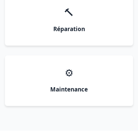
🔨
Réparation
⚙️
Maintenance