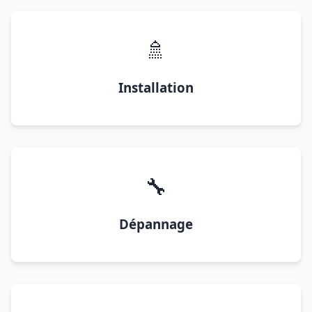
🚿
Installation
🔧
Dépannage