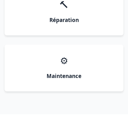
🔨
Réparation
⚙️
Maintenance