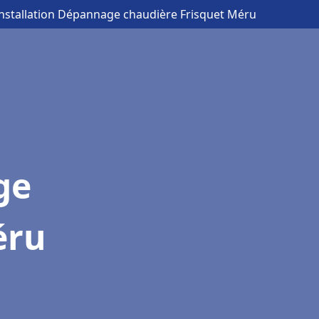
Installation Dépannage chaudière Frisquet Méru
ge
éru