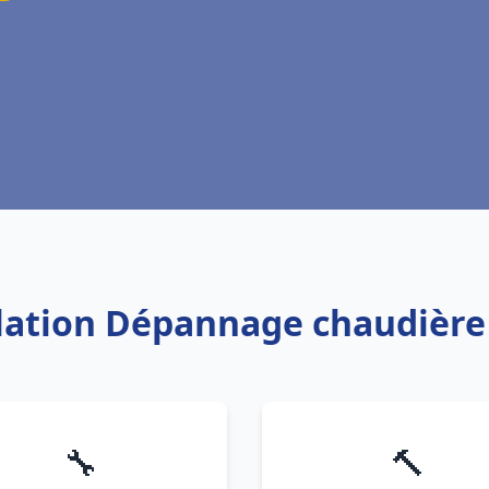
allation Dépannage chaudière
🔧
🔨