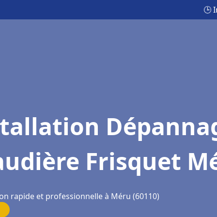
🕒 
stallation Dépanna
audière Frisquet M
ion rapide et professionnelle à Méru (60110)