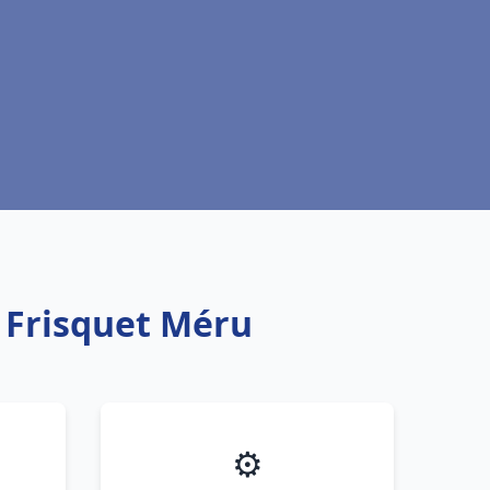
 Frisquet Méru
⚙️