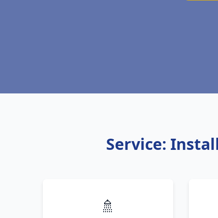
Service: Inst
🚿