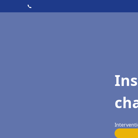
📞
In
ch
Intervent