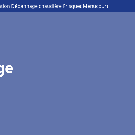
lation Dépannage chaudière Frisquet Menucourt
ge