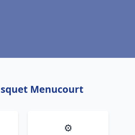
risquet Menucourt
⚙️