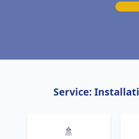
Service: Install
🚿