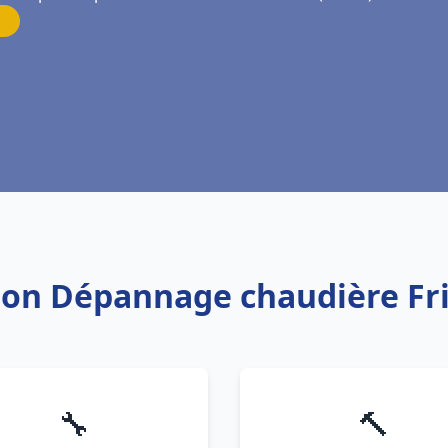
ation Dépannage chaudière F
🔧
🔨