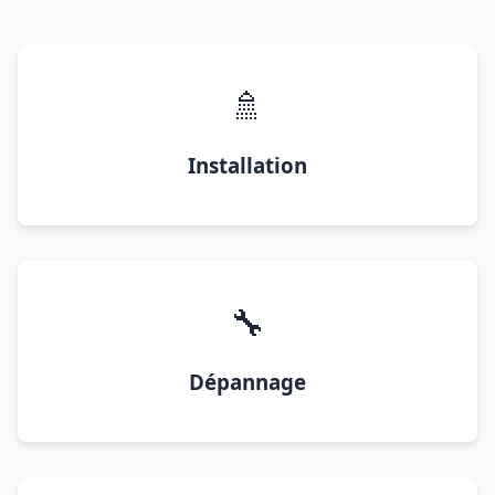
🚿
Installation
🔧
Dépannage