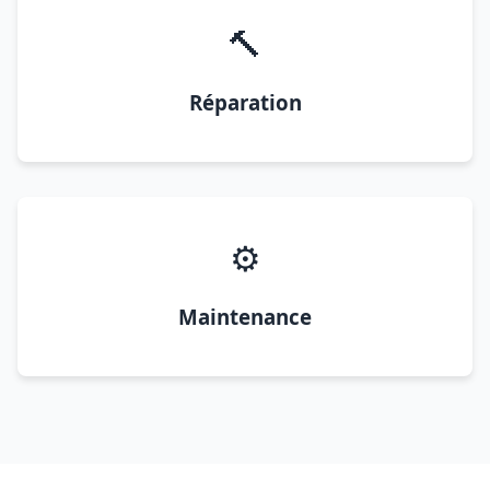
🔨
Réparation
⚙️
Maintenance