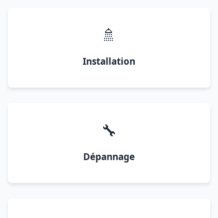
🚿
Installation
🔧
Dépannage