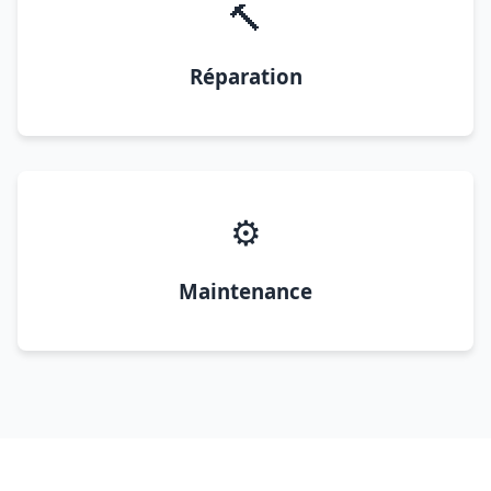
🔨
Réparation
⚙️
Maintenance