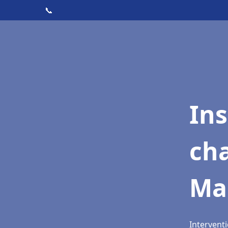
📞
In
cha
Mai
Interventi