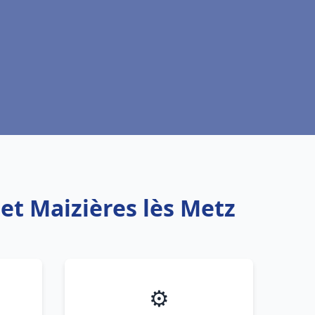
et Maizières lès Metz
⚙️