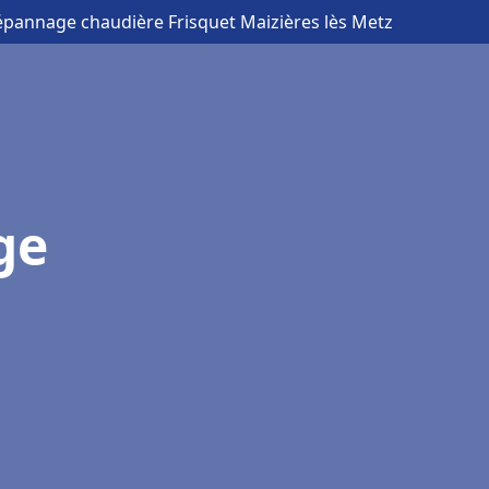
Dépannage chaudière Frisquet Maizières lès Metz
ge