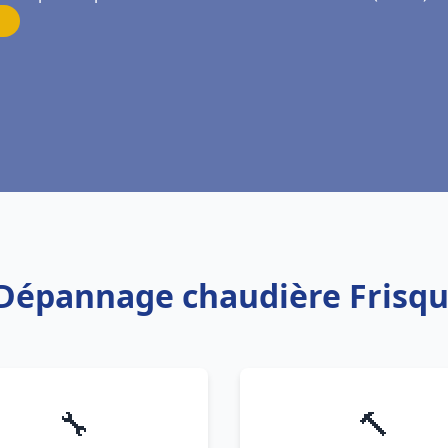
n Dépannage chaudière Frisqu
🔧
🔨