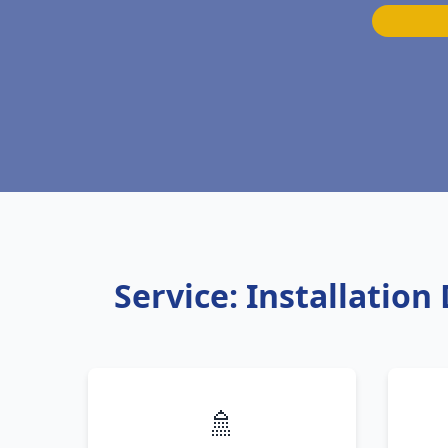
Service: Installatio
🚿