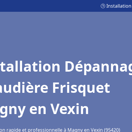
🕒 Installati
stallation Dépanna
udière Frisquet
gny en Vexin
ion rapide et professionnelle à Magny en Vexin (95420)