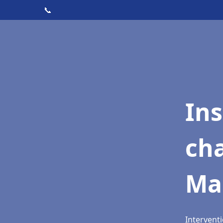
📞
In
cha
Ma
Intervent