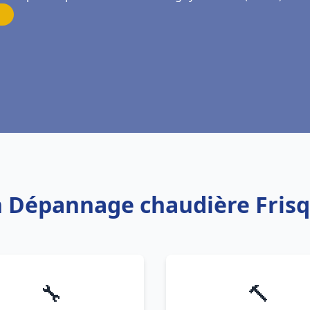
ion Dépannage chaudière Fris
🔧
🔨