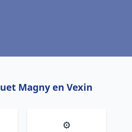
quet Magny en Vexin
⚙️