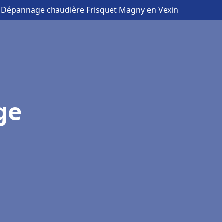
on Dépannage chaudière Frisquet Magny en Vexin
ge