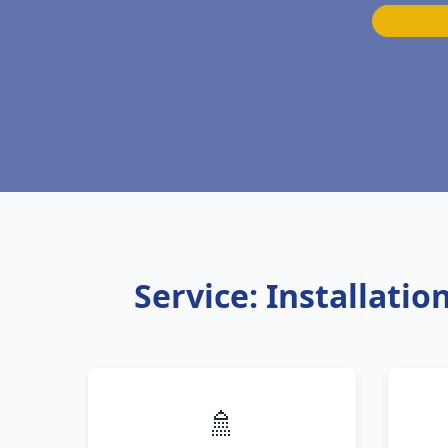
Service: Installat
🚿