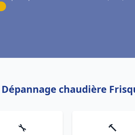
n Dépannage chaudière Frisq
🔧
🔨