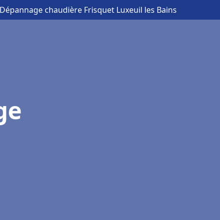
n Dépannage chaudière Frisquet Luxeuil les Bains
ge