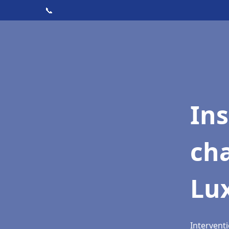
📞
In
cha
Lux
Interventi