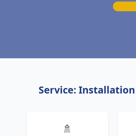
Service: Installatio
🚿