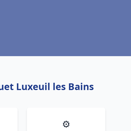
uet Luxeuil les Bains
⚙️