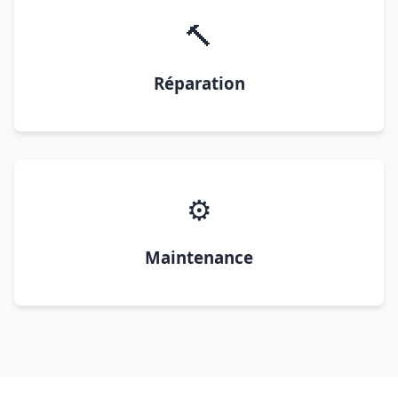
🔨
Réparation
⚙️
Maintenance