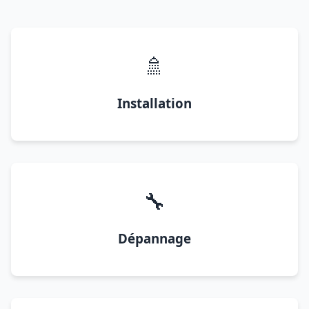
🚿
Installation
🔧
Dépannage