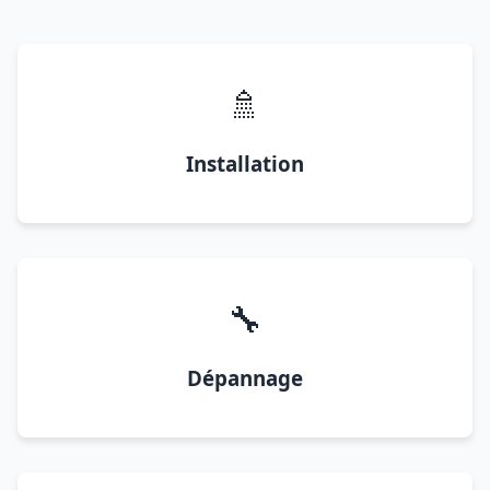
🚿
Installation
🔧
Dépannage