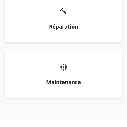
🔨
Réparation
⚙️
Maintenance