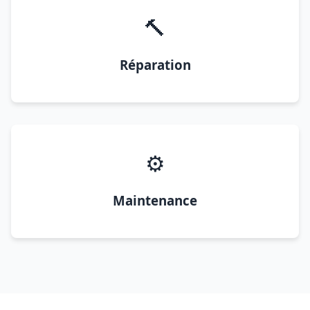
🔨
Réparation
⚙️
Maintenance