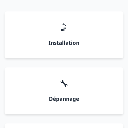
🚿
Installation
🔧
Dépannage