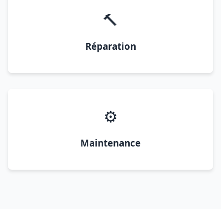
🔨
Réparation
⚙️
Maintenance