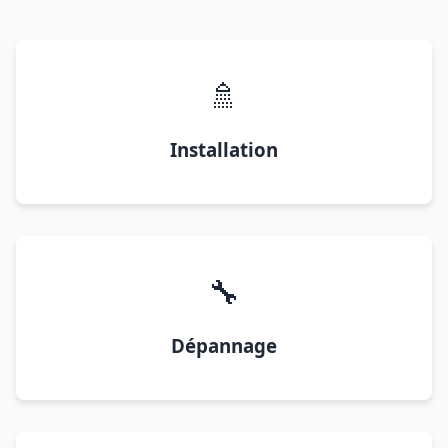
🚿
Installation
🔧
Dépannage