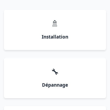
🚿
Installation
🔧
Dépannage