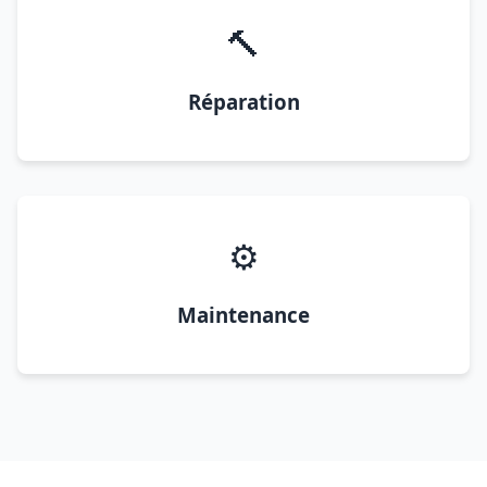
🔨
Réparation
⚙️
Maintenance