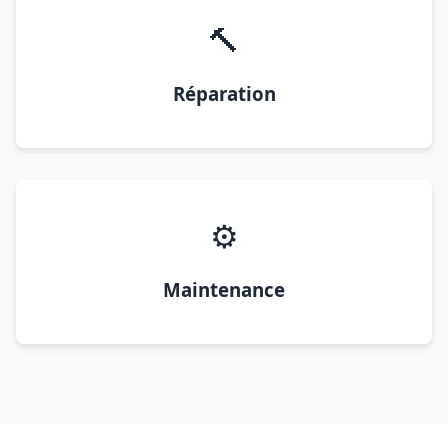
🔨
Réparation
⚙️
Maintenance