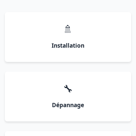
🚿
Installation
🔧
Dépannage