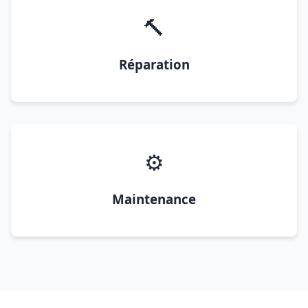
🔨
Réparation
⚙️
Maintenance