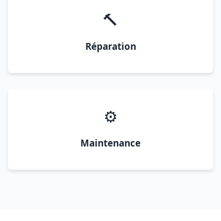
🔨
Réparation
⚙️
Maintenance