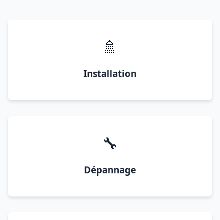
🚿
Installation
🔧
Dépannage