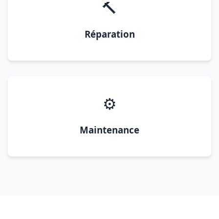
🔨
Réparation
⚙️
Maintenance