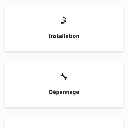
🚿
Installation
🔧
Dépannage