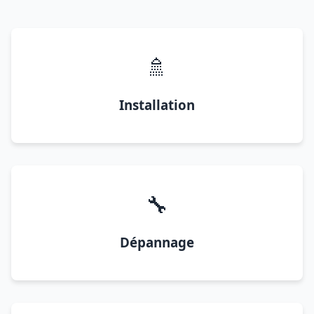
🚿
Installation
🔧
Dépannage