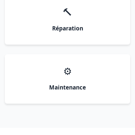
🔨
Réparation
⚙️
Maintenance