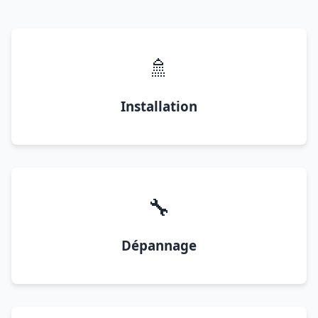
🚿
Installation
🔧
Dépannage