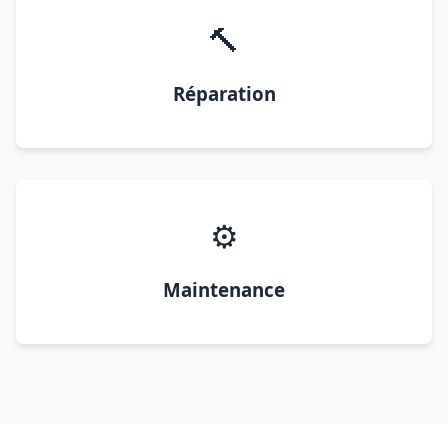
🔨
Réparation
⚙️
Maintenance