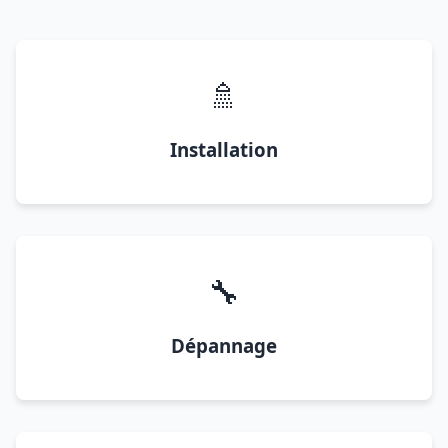
🚿
Installation
🔧
Dépannage