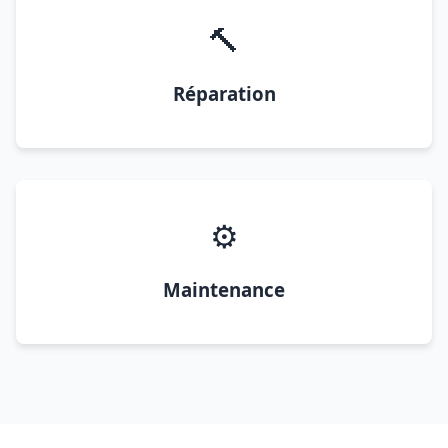
🔨
Réparation
⚙️
Maintenance