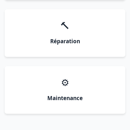
🔨
Réparation
⚙️
Maintenance