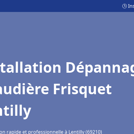
🕒 In
stallation Dépanna
udière Frisquet
tilly
on rapide et professionnelle à Lentilly (69210)