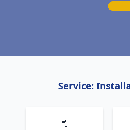
Service: Instal
🚿