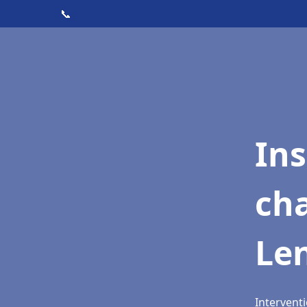
📞
In
cha
Len
Interventi