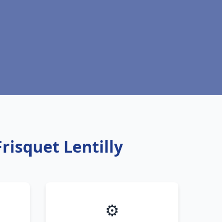
risquet Lentilly
⚙️