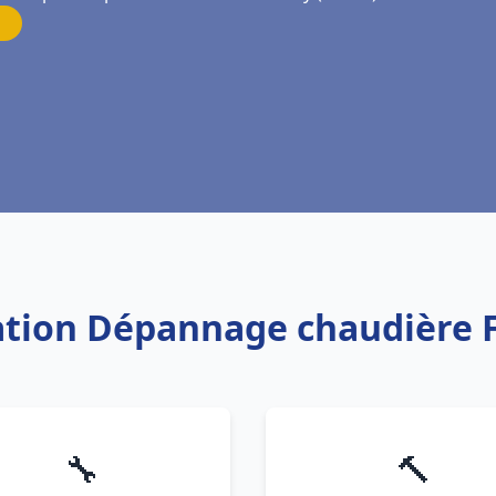
lation Dépannage chaudière F
🔧
🔨