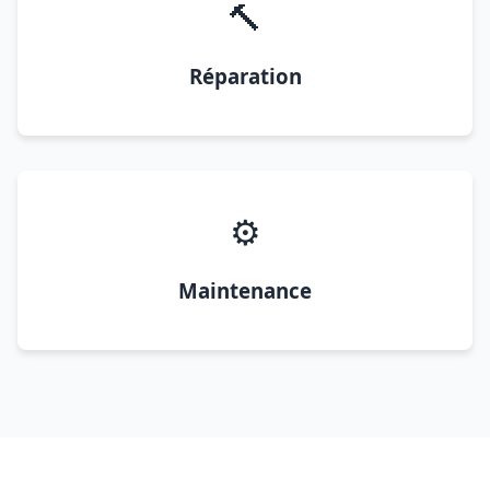
🔨
Réparation
⚙️
Maintenance