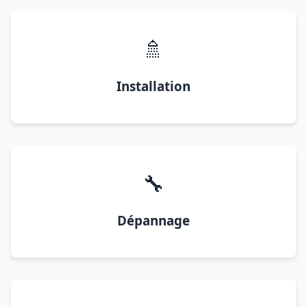
🚿
Installation
🔧
Dépannage