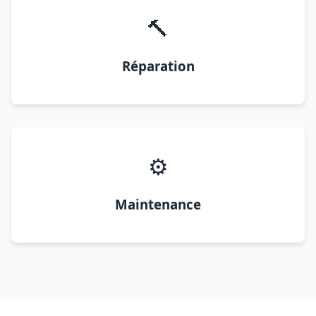
🔨
Réparation
⚙️
Maintenance