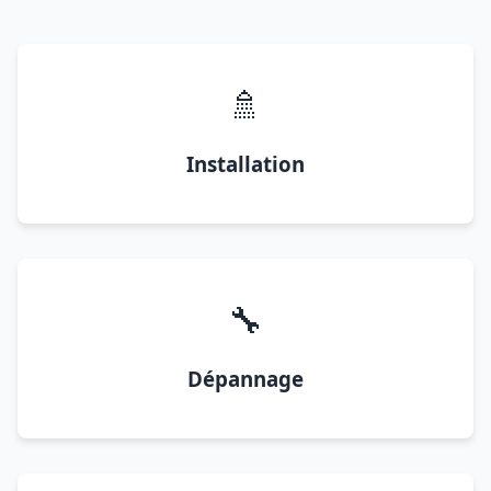
🚿
Installation
🔧
Dépannage