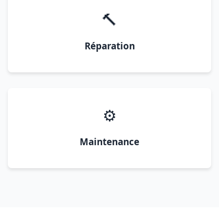
🔨
Réparation
⚙️
Maintenance