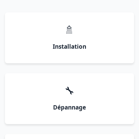
🚿
Installation
🔧
Dépannage