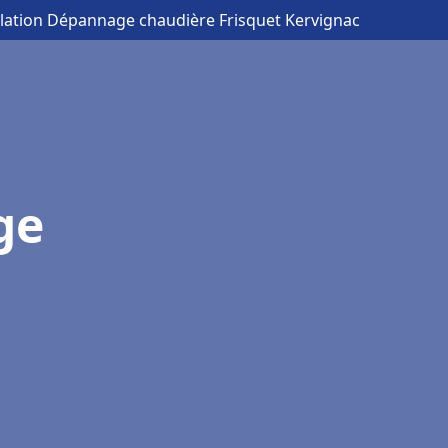
allation Dépannage chaudière Frisquet Kervignac
ge