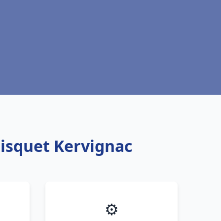
risquet Kervignac
⚙️