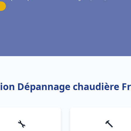
ation Dépannage chaudière F
🔧
🔨