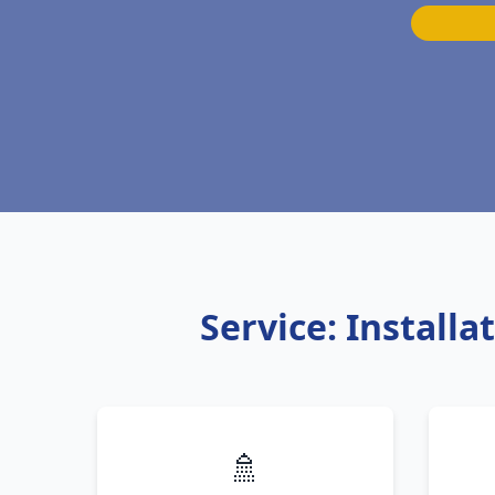
Service: Install
🚿