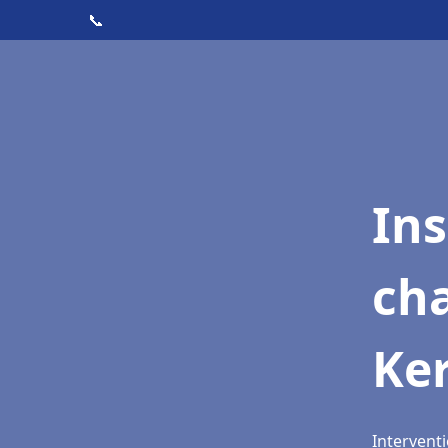
📞
In
cha
Ke
Interventi