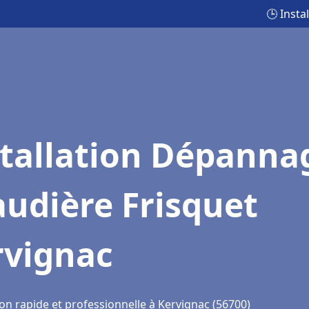
🕒 Inst
stallation Dépanna
udière Frisquet
rvignac
on rapide et professionnelle à Kervignac (56700)