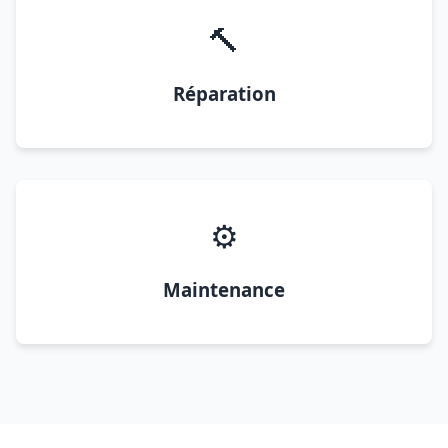
🔨
Réparation
⚙️
Maintenance