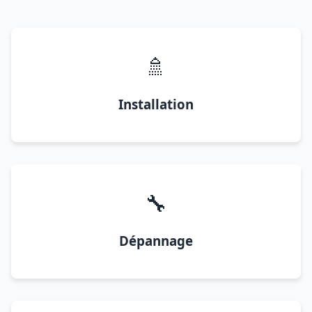
🚿
Installation
🔧
Dépannage